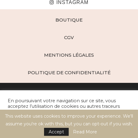
INSTAGRAM
BOUTIQUE
CGV
MENTIONS LÉGALES
POLITIQUE DE CONFIDENTIALITÉ
En poursuivant votre navigation sur ce site, vous
acceptez l’utilisation de cookies ou autres traceurs
pour réaliser des statistiques de visites.
This website uses cookies to improve your experience. We'll
Paris d'épices - Créations Gourmandes © 2021 / All Right Reserved
assume you're ok with this, but you can opt-out if you wish.
Cookie settings
ACCEPT
BACK TO TOP
Accept
Read More