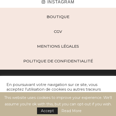
INSTAGRAM
BOUTIQUE
CGV
MENTIONS LÉGALES
POLITIQUE DE CONFIDENTIALITÉ
En poursuivant votre navigation sur ce site, vous
acceptez l’utilisation de cookies ou autres traceurs
pour réaliser des statistiques de visites.
This website uses cookies to improve your experience. We'll
Paris d'épices - Créations Gourmandes © 2021 / All Right Reserved
assume you're ok with this, but you can opt-out if you wish.
Cookie settings
ACCEPT
BACK TO TOP
Accept
Read More