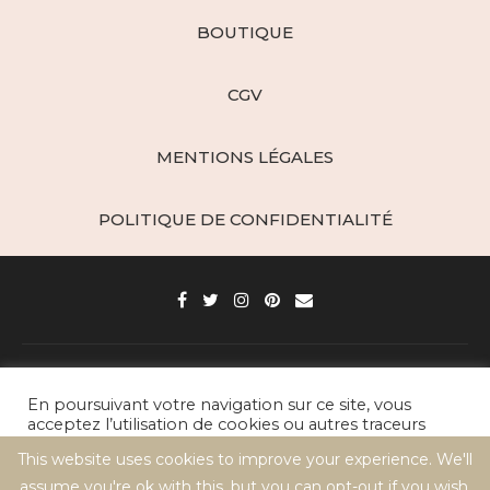
BOUTIQUE
CGV
MENTIONS LÉGALES
POLITIQUE DE CONFIDENTIALITÉ
Paris d'épices - Créations Gourmandes © 2021 / All Right Reserved
En poursuivant votre navigation sur ce site, vous
acceptez l’utilisation de cookies ou autres traceurs
BACK TO TOP
pour réaliser des statistiques de visites.
This website uses cookies to improve your experience. We'll
assume you're ok with this, but you can opt-out if you wish.
Cookie settings
ACCEPT