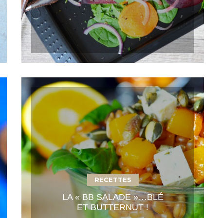
RECETTES
LA « BB SALADE »…BLÉ
ET BUTTERNUT !