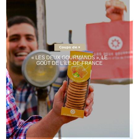
Coups de ♥
« LES DEUX GOURMANDS », LE
GOÛT DE L’ÎLE-DE-FRANCE