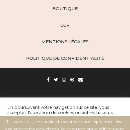
BOUTIQUE
CGV
MENTIONS LÉGALES
POLITIQUE DE CONFIDENTIALITÉ
Paris d'épices - Créations Gourmandes © 2021 / All Right Reserved
En poursuivant votre navigation sur ce site, vous
acceptez l’utilisation de cookies ou autres traceurs
BACK TO TOP
pour réaliser des statistiques de visites.
This website uses cookies to improve your experience. We'll
assume you're ok with this, but you can opt-out if you wish.
Cookie settings
ACCEPT