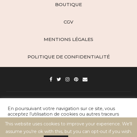
BOUTIQUE
CGV
MENTIONS LÉGALES
POLITIQUE DE CONFIDENTIALITÉ
Paris d'épices - Créations Gourmandes © 2021 / All Right Reserved
En poursuivant votre navigation sur ce site, vous
acceptez l’utilisation de cookies ou autres traceurs
BACK TO TOP
pour réaliser des statistiques de visites.
This website uses cookies to improve your experience. We'll
assume you're ok with this, but you can opt-out if you wish.
Cookie settings
ACCEPT