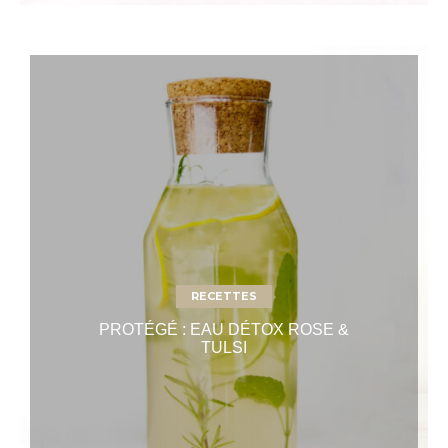
RECETTES
PROTÉGÉ : EAU DÉTOX ROSE &
TULSI