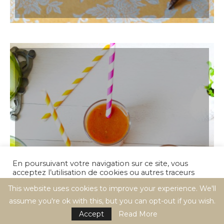
En poursuivant votre navigation sur ce site, vous
acceptez l’utilisation de cookies ou autres traceurs
RECETTES
pour réaliser des statistiques de visites.
This website uses cookies to improve your experience. We'll
FARANDOLE DE JUS « BIEN-ÊTRE »
assume you're ok with this, but you can opt-out if you wish.
Cookie settings
ACCEPT
Accept
Read More