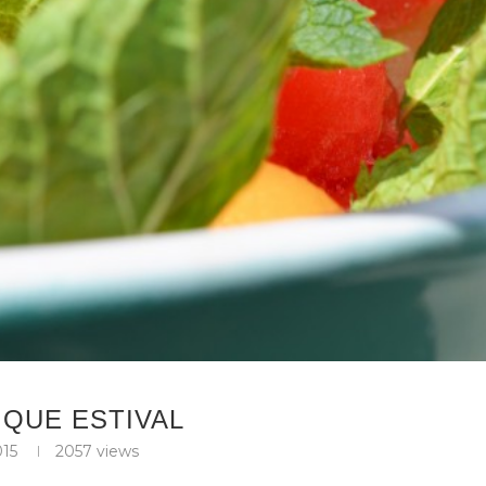
IQUE ESTIVAL
015
2057
views