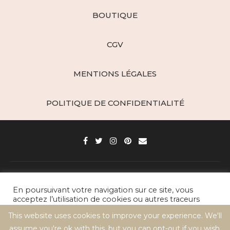
BOUTIQUE
CGV
MENTIONS LÉGALES
POLITIQUE DE CONFIDENTIALITÉ
Paris d'épices - Créations Gourmandes © 2021 / All Right Reserved
En poursuivant votre navigation sur ce site, vous
acceptez l’utilisation de cookies ou autres traceurs
BACK TO TOP
pour réaliser des statistiques de visites.
This website uses cookies to improve your experience. We'll
assume you're ok with this, but you can opt-out if you wish.
Cookie settings
ACCEPT