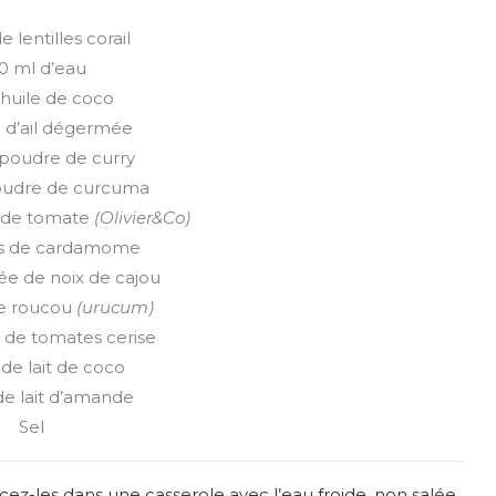
e lentilles corail
0 ml d’eau
d’huile de coco
e d’ail dégermée
 poudre de curry
poudre de curcuma
n de tomate
(Olivier&Co)
es de cardamome
rée de noix de cajou
de roucou
(urucum)
 de tomates cerise
de lait de coco
de lait d’amande
Sel
acez-les dans une casserole avec l’eau froide, non salée.