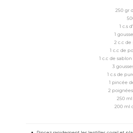
250 gr d
50
1 c.s 
1 gouss
2 c.c de
1 c.c de 
1 c.c de sablo
3 gouss
1 c.s de pu
1 pincée 
2 poignées
250 ml 
200 ml 
Rincez rapidement les lentilles corail et pl