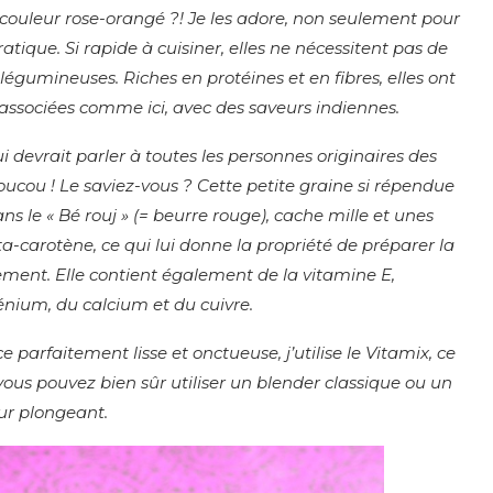
lie couleur rose-orangé ?! Je les adore, non seulement pour
ratique. Si rapide à cuisiner, elles ne nécessitent pas de
gumineuses. Riches en protéines et en fibres, elles ont
t associées comme ici, avec des saveurs indiennes.
ui devrait parler à toutes les personnes originaires des
oucou ! Le saviez-vous ? Cette petite graine si répendue
ans le « Bé rouj » (= beurre rouge), cache mille et unes
a-carotène, ce qui lui donne la propriété de préparer la
issement. Elle contient également de la vitamine E,
nium, du calcium et du cuivre.
 parfaitement lisse et onctueuse, j’utilise le Vitamix, ce
v
ous pouvez bien sûr utiliser un blender classique ou un
ur plongeant.