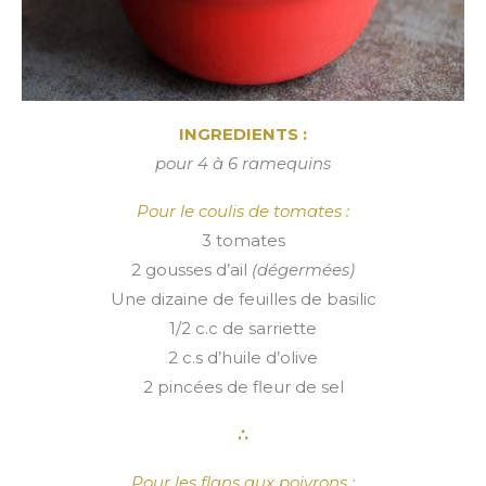
INGREDIENTS
:
pour 4 à 6 ramequins
Pour le coulis de tomates :
3 tomates
2 gousses d’ail
(dégermées)
Une dizaine de feuilles de basilic
1/2 c.c de sarriette
2 c.s d’huile d’olive
2 pincées de fleur de sel
∴
Pour les flans aux poivrons :