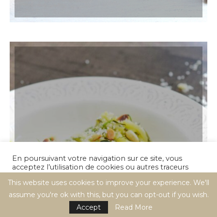
En poursuivant votre navigation sur ce site, vous
RECETTES
acceptez l’utilisation de cookies ou autres traceurs
pour réaliser des statistiques de visites.
TAGLIATELLES DE COURGETTE AU
This website uses cookies to improve your experience. We'll
CITRON ET À LA MENTHE
assume you're ok with this, but you can opt-out if you wish.
Cookie settings
ACCEPT
Accept
Read More