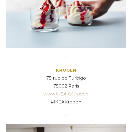
∴
KROGEN
75 rue de Turbigo
75002 Paris
www.IKEA.fr/Krogen
#IKEAKrogen
∴