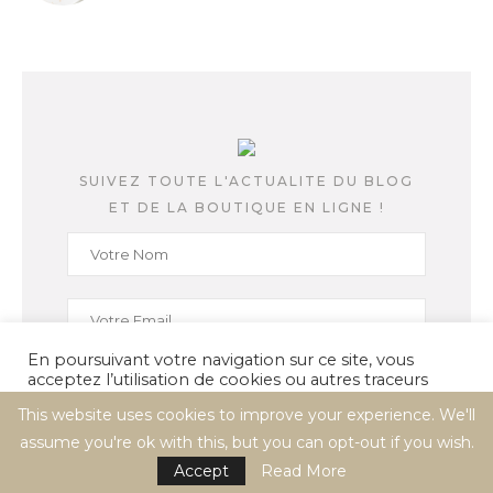
SUIVEZ TOUTE L'ACTUALITE DU BLOG
ET DE LA BOUTIQUE EN LIGNE !
En poursuivant votre navigation sur ce site, vous
acceptez l’utilisation de cookies ou autres traceurs
pour réaliser des statistiques de visites.
This website uses cookies to improve your experience. We'll
assume you're ok with this, but you can opt-out if you wish.
Cookie settings
ACCEPT
Accept
Read More