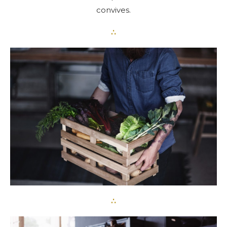
convives.
∴
∴